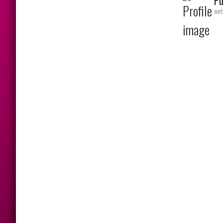
Pu
wet