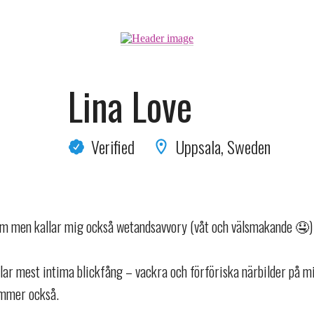
Lina Love
Verified
Uppsala, Sweden
öm men kallar mig också wetandsavvory (våt och välsmakande 🤤)
lar mest intima blickfång – vackra och förföriska närbilder på m
ommer också.