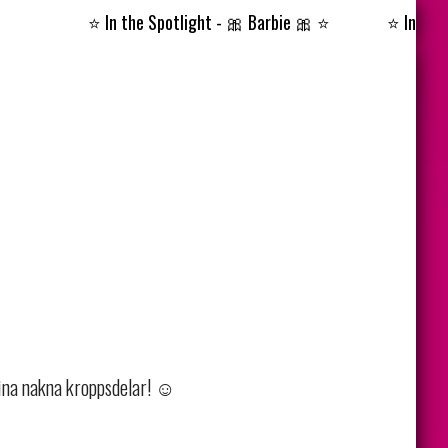
⭐️
In the Spotlight - 🎀 Barbie 🎀
⭐️
⭐️
In the Spotl
ina nakna kroppsdelar! ☺️