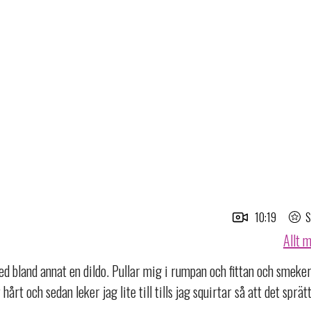
10:19
S
Allt 
ed bland annat en dildo. Pullar mig i rumpan och fittan och smeker
årt och sedan leker jag lite till tills jag squirtar så att det sprät