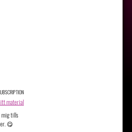
UBSCRIPTION
mitt material
 mig tills
ter. 😋