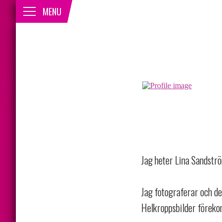
CLOSE
MENU
Jag heter Lina Sandstr
Jag fotograferar och de
Helkroppsbilder förek