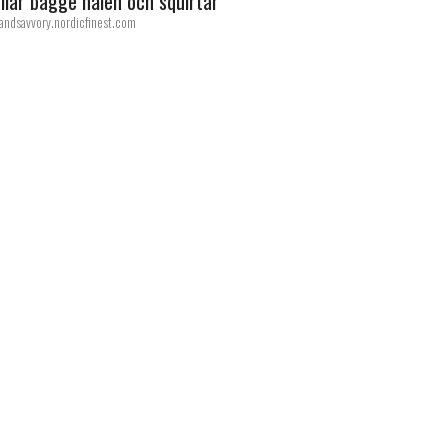
llar bägge hålen och squirtar
andsavvory.nordicfinest.com